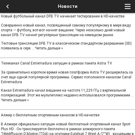
Новости
Новый футбольный канал DFB.TV начинает тестирование в HD-качестве
Совершенно новый канал, посвященный самому популярному в мире виду
спорта — футболу, вот-вот начнет вещание. Через несколько дней новый
канал DFB.TV начнет регулярные трансляции на немецком рынке.
Тестовые трансляции DFB.TV в классическом стандартном разрешении (SD)
появились в сере
...
Читать дальше »
Телеканал Canal Extremadura запущен в рамках пакета Astra TV
За сравнительно короткое время новая платформа Astra TV расширилась за
счет еще одной популярной программы. Сервис пополнился каналом Canal
Extremadura.
Канал Extremadura начал вещание на частоте 11,229 ГГц с вертикальной
поляризацией. Этот же мультиплекс недавно использовался программами
...
Читать дальше »
Алжир с бесплатным спортивным каналом в HD-качестве
В Алжире официально запущен новый бесплатный спортивный канал Sport
Plus HD . Он транслируется бесплатно в рамках алжирского пакета
Télédiffusion D'Algérie (TDA) на спутнике Eutelsat 7 West A (7°W) , входящем в