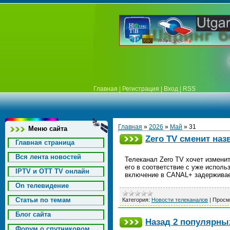
Главная
|
Регистрация
|
Вход
|
RSS
Главная
»
2026
»
Май
»
31
Меню сайта
Zero TV сменит наз
Главная страница
Вся лента новостей
Телеканал Zero TV хочет измени
его в соответствие с уже исполь
IPTV и OTT TV онлайн
включение в CANAL+ задержива
On телевидение
Статьи по темам
Категория:
Новости телеканалов
|
Просм
Блог сайта
Назад 2 популярных 
Форум о спутниковом