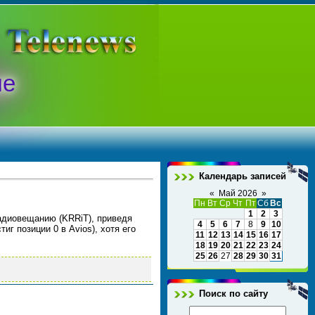
ые
Календарь записей
«
Май 2026
»
Пн
Вт
Ср
Чт
Пт
Сб
Вс
1
2
3
адиовещанию (KRRiT), приведя
4
5
6
7
8
9
10
иг позиции 0 в Avios), хотя его
11
12
13
14
15
16
17
18
19
20
21
22
23
24
25
26
27
28
29
30
31
Поиск по сайту