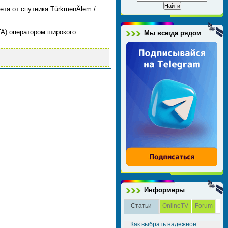
та от спутника TürkmenÄlem /
TA) оператором широкого
Мы всегда рядом
Информеры
Статьи
OnlineTV
Forum
Как выбрать надежное