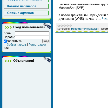
Бесплатные важные каналы групп
Каталог партнёров
MonacoSat (52°E)
Cвязь с админом
в новой трансляции Персидский 
диапазона (WNS) на часто
...
Чит
Вход пользователей
Категория:
Новости телеканалов
|
Просм
Логин:
Пароль:
запомнить
Забыл пароль
|
Регистрация
или
Объявления!