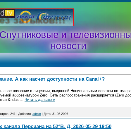
Спутниковые и телевизионн
новости
вание. А как насчет доступности на Canal+?
ть свое название в лицензии, выданной Национальным советом по телер
зуемой аббревиатурой Zero. Сеть распространения расширяется (Zero дост
ется &ndas
...
Читать дальше »
отров:
241
|
Добавил:
admin
|
Дата:
31.05.2026
канала Персиана на 52°В. Д. 2026-05-29 19:50