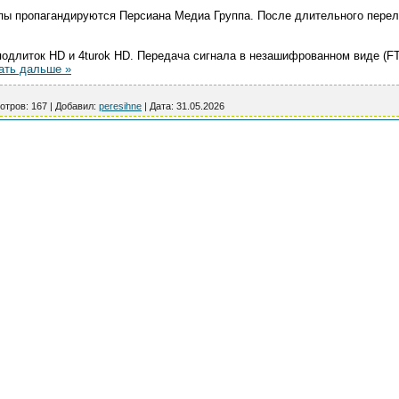
ы пропагандируются Персиана Медиа Группа. После длительного переле
подлиток HD и 4turok HD. Передача сигнала в незашифрованном виде (F
ать дальше »
отров:
167
|
Добавил:
peresihne
|
Дата:
31.05.2026