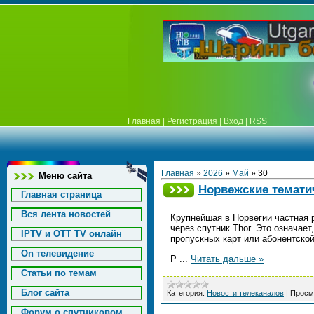
Главная
|
Регистрация
|
Вход
|
RSS
Главная
»
2026
»
Май
»
30
Меню сайта
Норвежские тематич
Главная страница
Вся лента новостей
Крупнейшая в Норвегии частная 
через спутник Thor. Это означае
IPTV и OTT TV онлайн
пропускных карт или абонентской
On телевидение
P
...
Читать дальше »
Статьи по темам
Блог сайта
Категория:
Новости телеканалов
|
Просм
Форум о спутниковом