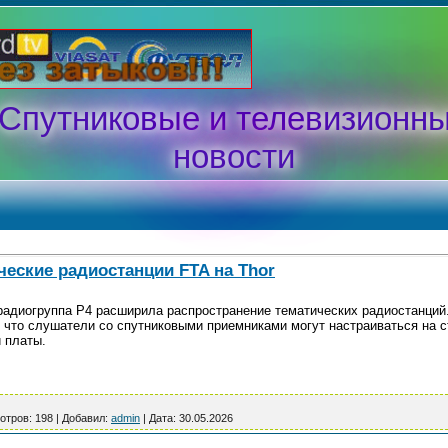
Спутниковые и телевизионн
новости
еские радиостанции FTA на Thor
радиогруппа P4 расширила распространение тематических радиостанций.
т, что слушатели со спутниковыми приемниками могут настраиваться на с
 платы.
отров:
198
|
Добавил:
admin
|
Дата:
30.05.2026