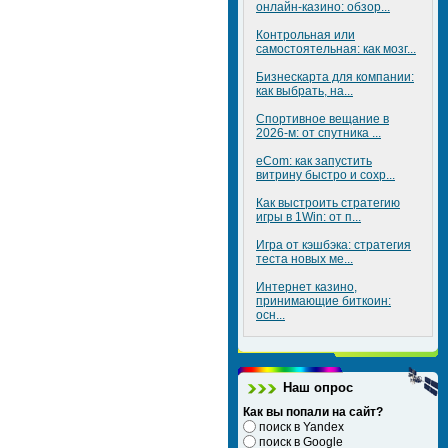
онлайн-казино: обзор...
Контрольная или
самостоятельная: как мозг...
Бизнескарта для компании:
как выбрать, на...
Спортивное вещание в
2026-м: от спутника ...
eCom: как запустить
витрину быстро и сохр...
Как выстроить стратегию
игры в 1Win: от п...
Игра от кэшбэка: стратегия
теста новых ме...
Интернет казино,
принимающие биткоин:
осн...
Наш опрос
Как вы попали на сайт?
поиск в Yandex
поиск в Google