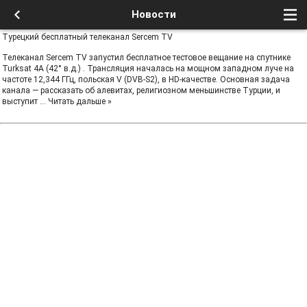
Новости
Турецкий бесплатный телеканал Sercem TV
Телеканал Sercem TV запустил бесплатное тестовое вещание на спутнике
Turksat 4A (42° в.д.) . Трансляция началась на мощном западном луче на
частоте 12,344 ГГц, польская V (DVB-S2), в HD-качестве. Основная задача
канала — рассказать об алевитах, религиозном меньшинстве Турции, и
выступит
...
Читать дальше »