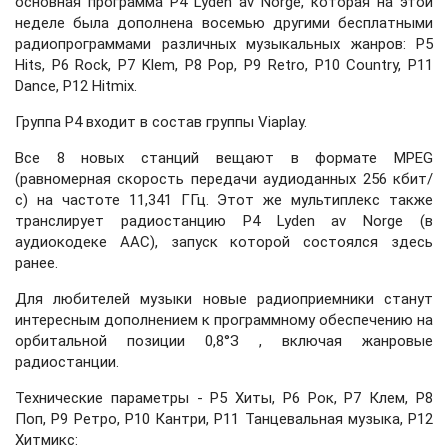
основная программа P4 Lyden av Norge, которая на этой
неделе была дополнена восемью другими бесплатными
радиопрограммами различных музыкальных жанров: P5
Hits, P6 Rock, P7 Klem, P8 Pop, P9 Retro, P10 Country, P11
Dance, P12 Hitmix.
Группа P4 входит в состав группы Viaplay.
Все 8 новых станций вещают в формате MPEG
(равномерная скорость передачи аудиоданных 256 кбит/
с) на частоте 11,341 ГГц. Этот же мультиплекс также
транслирует радиостанцию ​​P4 Lyden av Norge (в
аудиокодеке AAC), запуск которой состоялся здесь
ранее.
Для любителей музыки новые радиоприемники станут
интересным дополнением к программному обеспечению на
орбитальной позиции 0,8°З , включая жанровые
радиостанции.
Технические параметры - P5 Хиты, P6 Рок, P7 Клем, P8
Поп, P9 Ретро, ​​P10 Кантри, P11 Танцевальная музыка, P12
Хитмикс: