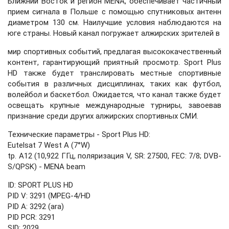
Ближний Восток и регион MENA, обеспечивает частичный
прием сигнала в Польше с помощью спутниковых антенн
диаметром 130 см. Наилучшие условия наблюдаются на
юге страны. Новый канал погружает алжирских зрителей в
мир спортивных событий, предлагая высококачественный
контент, гарантирующий приятный просмотр. Sport Plus
HD также будет транслировать местные спортивные
события в различных дисциплинах, таких как футбол,
волейбол и баскетбол. Ожидается, что канал также будет
освещать крупные международные турниры, завоевав
признание среди других алжирских спортивных СМИ.
Технические параметры - Sport Plus HD:
Eutelsat 7 West A (7°W)
tp. A12 (10,922 ГГц, поляризация V, SR: 27500, FEC: 7/8; DVB-
S/QPSK) - MENA beam
ID: SPORT PLUS HD
PID V: 3291 (MPEG-4/HD
PID A: 3292 (ara)
PID PCR: 3291
SID: 2029